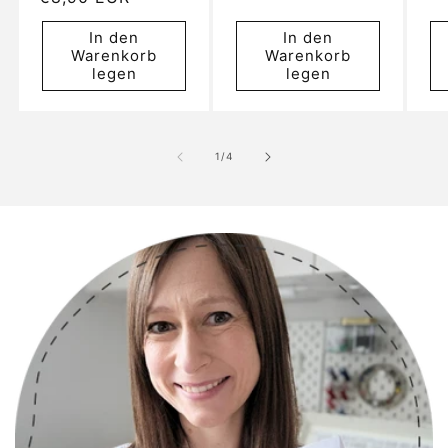
Preis
Pr
Preis
In den
In den
Warenkorb
Warenkorb
legen
legen
von
1
/
4