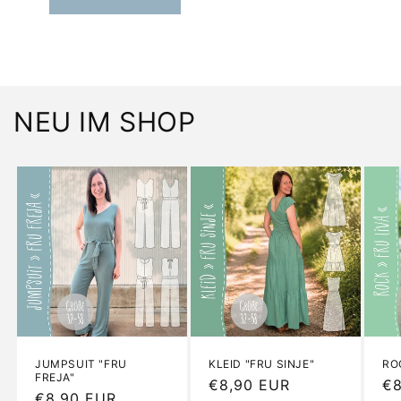
NEU IM SHOP
JUMPSUIT "FRU
KLEID "FRU SINJE"
RO
FREJA"
Normaler
€8,90 EUR
No
€8
Normaler
€8,90 EUR